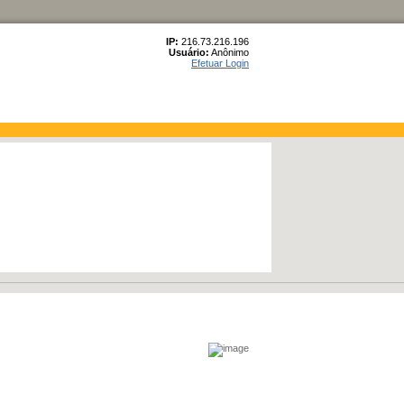
IP:
216.73.216.196
Usuário:
Anônimo
Efetuar Login